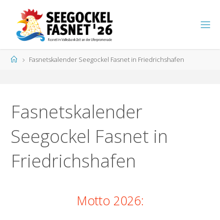
Zum
Inhalt
S
springen
E
E
G
Start
Fasnetskalender Seegockel Fasnet in Friedrichshafen
O
C
K
E
L
F
A
S
N
Fasnetskalender
E
T
Seegockel Fasnet in
Friedrichshafen
Motto 2026: