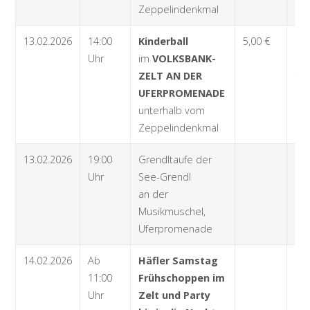
Zeppelindenkmal
Fri
13.02.2026
14:00
Kinderball
5,00 €
Ab
Uhr
im
VOLKSBANK-
27.
ZELT AN DER
Tou
UFERPROMENADE
Bah
unterhalb vom
88
Zeppelindenkmal
Fri
13.02.2026
19:00
Grendltaufe der
Uhr
See-Grendl
an der
Musikmuschel,
Uferpromenade
14.02.2026
Ab
Häfler Samstag
11:00
Frühschoppen im
Uhr
Zelt und Party