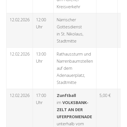
Kreisverkehr
12.02.2026
12:00
Närrischer
Uhr
Gottesdienst
in St. Nikolaus,
Stadtmitte
12.02.2026
13:00
Rathaussturm und
Uhr
Narrenbaumstellen
auf dem
Adenauerplatz,
Stadtmitte
12.02.2026
17:00
Zunftball
5,00 €
Ab
Uhr
im
VOLKSBANK-
27.
ZELT AN DER
Tou
UFERPROMENADE
Bah
unterhalb vom
88