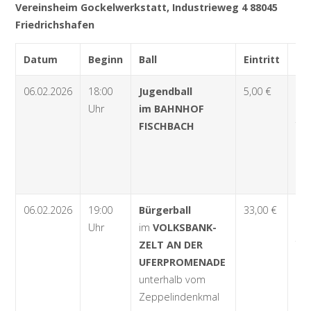
Vereinsheim Gockelwerkstatt, Industrieweg 4 88045
Friedrichshafen
Datum
Beginn
Ball
Eintritt
Vo
06.02.2026
18:00
Jugendball
5,00 €
Ab
Uhr
im BAHNHOF
27.
FISCHBACH
Tou
Bah
88
Fri
06.02.2026
19:00
Bürgerball
33,00 €
Ab
Uhr
im
VOLKSBANK-
27.
ZELT AN DER
Tou
UFERPROMENADE
Bah
unterhalb vom
88
Zeppelindenkmal
Fri