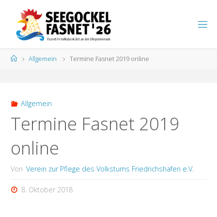
Zum
Inhalt
S
springen
E
E
G
Start
Allgemein
Termine Fasnet 2019 online
O
C
K
E
L
F
A
S
N
Allgemein
E
T
Termine Fasnet 2019
online
Von
Verein zur Pflege des Volkstums Friedrichshafen e.V.
8. Oktober 2018