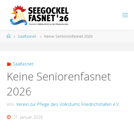
Zum
Inhalt
S
springen
E
E
G
Start
Saalfasnet
Keine Seniorenfasnet 2026
O
C
K
E
L
F
A
S
N
Saalfasnet
E
T
Keine Seniorenfasnet
2026
Von
Verein zur Pflege des Volkstums Friedrichshafen e.V.
21. Januar 2026