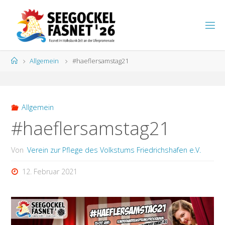
Zum
Inhalt
S
springen
E
E
G
Start
Allgemein
#haeflersamstag21
O
C
K
E
L
F
A
S
N
Allgemein
E
T
#haeflersamstag21
Von
Verein zur Pflege des Volkstums Friedrichshafen e.V.
12. Februar 2021