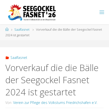
Zum
Inhalt
S
springen
E
E
G
Start
Saalfasnet
Vorverkauf die die Bälle der Seegockel Fasnet
O
C
K
2024 ist gestartet
E
L
F
A
S
N
E
T
Saalfasnet
Vorverkauf die die Bälle
der Seegockel Fasnet
2024 ist gestartet
Von
Verein zur Pflege des Volkstums Friedrichshafen e.V.