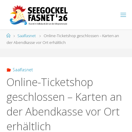
Zum
Inhalt
S
springen
E
E
G
Start
Saalfasnet
Online-Ticketshop geschlossen – Karten an
O
C
K
der Abendkasse vor Ort erhältlich
E
L
F
A
S
N
E
T
Saalfasnet
Online-Ticketshop
geschlossen – Karten an
der Abendkasse vor Ort
erhältlich