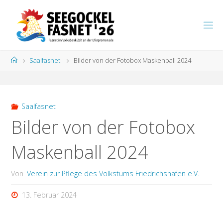
Zum
Inhalt
S
springen
E
E
G
Start
Saalfasnet
Bilder von der Fotobox Maskenball 2024
O
C
K
E
L
F
A
S
N
Saalfasnet
E
T
Bilder von der Fotobox
Maskenball 2024
Von
Verein zur Pflege des Volkstums Friedrichshafen e.V.
13. Februar 2024