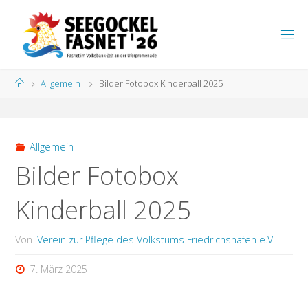
Zum
Inhalt
S
springen
E
E
G
Start
Allgemein
Bilder Fotobox Kinderball 2025
O
C
K
E
L
F
A
S
N
Allgemein
E
T
Bilder Fotobox
Kinderball 2025
Von
Verein zur Pflege des Volkstums Friedrichshafen e.V.
7. März 2025