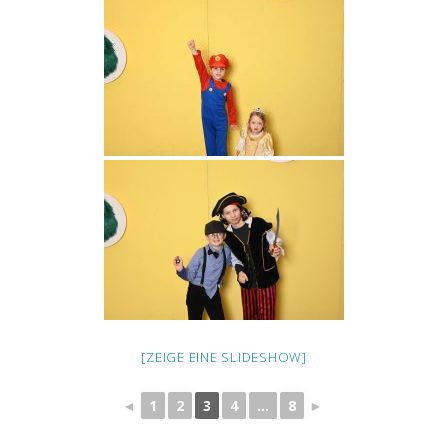
[ZEIGE EINE SLIDESHOW]
◄
1
2
3
4
...
8
►