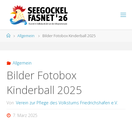
Zum
Inhalt
S
springen
E
E
G
Start
Allgemein
Bilder Fotobox Kinderball 2025
O
C
K
E
L
F
A
S
N
Allgemein
E
T
Bilder Fotobox
Kinderball 2025
Von
Verein zur Pflege des Volkstums Friedrichshafen e.V.
7. März 2025