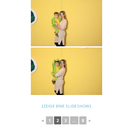
[ZEIGE EINE SLIDESHOW]
◄
1
2
3
...
8
►