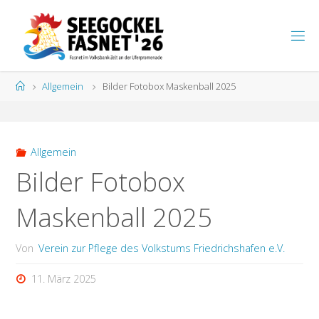
Zum
Inhalt
S
springen
E
E
G
Start
Allgemein
Bilder Fotobox Maskenball 2025
O
C
K
E
L
F
A
S
N
Allgemein
E
T
Bilder Fotobox
Maskenball 2025
Von
Verein zur Pflege des Volkstums Friedrichshafen e.V.
11. März 2025