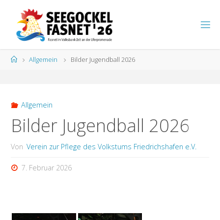
Zum
Inhalt
S
springen
E
E
G
Start
Allgemein
Bilder Jugendball 2026
O
C
K
E
L
F
A
S
N
Allgemein
E
T
Bilder Jugendball 2026
Von
Verein zur Pflege des Volkstums Friedrichshafen e.V.
7. Februar 2026