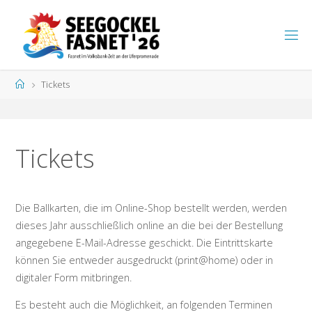
Zum
Inhalt
S
springen
E
E
G
Start
Tickets
O
C
K
E
L
F
A
S
N
Tickets
E
T
Die Ballkarten, die im Online-Shop bestellt werden, werden
dieses Jahr ausschließlich online an die bei der Bestellung
angegebene E-Mail-Adresse geschickt. Die Eintrittskarte
können Sie entweder ausgedruckt (print@home) oder in
digitaler Form mitbringen.
Es besteht auch die Möglichkeit, an folgenden Terminen