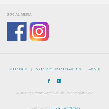
SOCIAL MEDIA
IMPRESSUM
|
DATENSCHUTZERKLÄRUNG
|
ADMIN
© Verein zur Pflege des Volkstums Friedrichshafen e.V.
Präsentiert von
Fluida
&
WordPress.