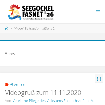
Zum
Inhalt
S
springen
E
E
G
Start
"Video" Beitragsformat
Seite 2
O
C
K
E
L
F
A
S
N
E
T
Videos
Allgemein
Videogruß zum 11.11.2020
Von
Verein zur Pflege des Volkstums Friedrichshafen e.V.