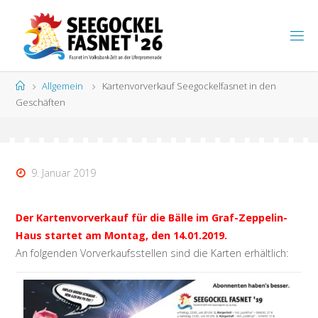
Zum
Inhalt
S
springen
E
E
G
Start
Allgemein
Kartenvorverkauf Seegockelfasnet in den
O
C
K
Geschäften
E
L
F
A
S
N
E
T
9. Januar 2019
Der Kartenvorverkauf für die Bälle im Graf-Zeppelin-
Haus startet am Montag, den 14.01.2019.
An folgenden Vorverkaufsstellen sind die Karten erhältlich: