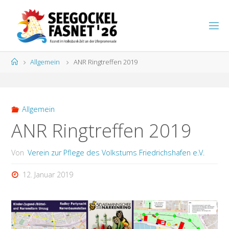
Zum
Inhalt
S
springen
E
E
G
Start
Allgemein
ANR Ringtreffen 2019
O
C
K
E
L
F
A
S
N
Allgemein
E
T
ANR Ringtreffen 2019
Von
Verein zur Pflege des Volkstums Friedrichshafen e.V.
12. Januar 2019