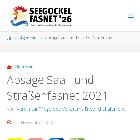
Zum
Inhalt
S
springen
E
E
G
Start
Allgemein
Absage Saal- und Straßenfasnet 2021
O
C
K
E
L
F
A
S
N
Allgemein
E
T
Absage Saal- und
Straßenfasnet 2021
Von
Verein zur Pflege des Volkstums Friedrichshafen e.V.
15. November 2020