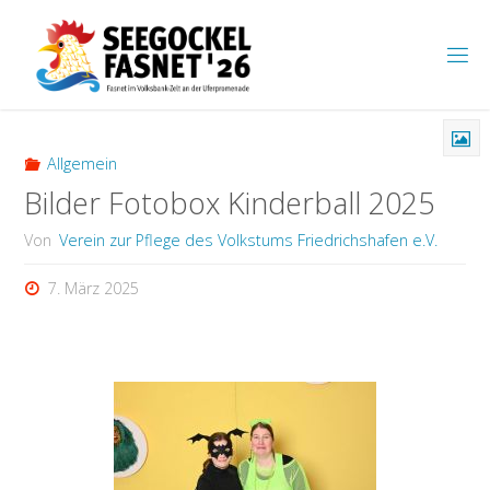
Zum
Inhalt
S
springen
E
E
G
O
C
K
Allgemein
E
L
F
Bilder Fotobox Kinderball 2025
A
S
N
Von
Verein zur Pflege des Volkstums Friedrichshafen e.V.
E
T
7. März 2025