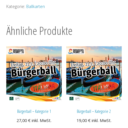
Kategorie
Kategorie:
Ballkarten
1
-
Freikarte
Ähnliche Produkte
Menge
Bürgerball – Kategorie 1
Bürgerball – Kategorie 2
27,00
€
inkl. MwSt.
19,00
€
inkl. MwSt.